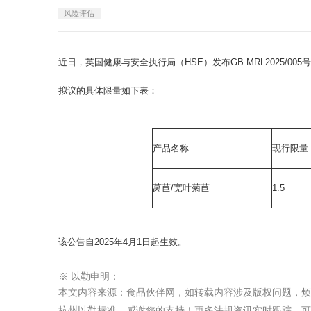
风险评估
近日，英国健康与安全执行局（HSE）发布GB MRL2025/005
拟议的具体限量如下表：
产品名称
现行限量（
莴苣/宽叶菊苣
1.5
该公告自2025年4月1日起生效。
※ 以勒申明：
本文内容来源：食品伙伴网
，如转载内容涉及版权问题，烦
杭州以勒标准，感谢您的支持！更多法规资讯实时跟踪，可