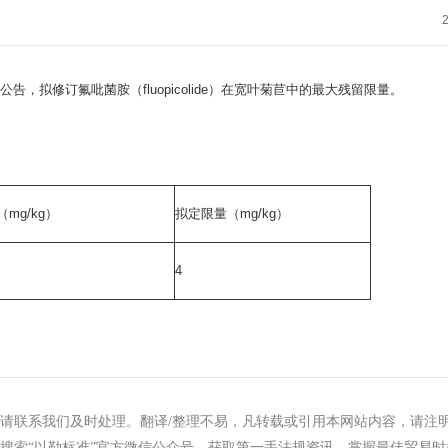
号公告，拟修订氟吡菌胺（fluopicolide）在宽叶菊苣中的最大残留限量。
mg/kg）
拟定限量（mg/kg）
4
请联系我们及时处理。翻译/整理不易，凡转载或引用本网站内容，请注
搜索“以勒标准”官方微信公众号，获取第一手法规资讯，掌握最佳贸易时