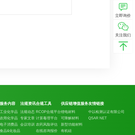
立即询价
关注我们
服务内容
法规资讯
合规工具
供应链增值服务
友情链接
工业化学品
法规动态
RCOP合规平台
锂电材料
中以检测认证有限公司
农用化学品
专家文章
计算毒理平台
可降解材料
QSAR NET
电子消费品
会议培训
农药风险评估
新型功能材料
食品&化妆品
在线咨询报价
有机硅