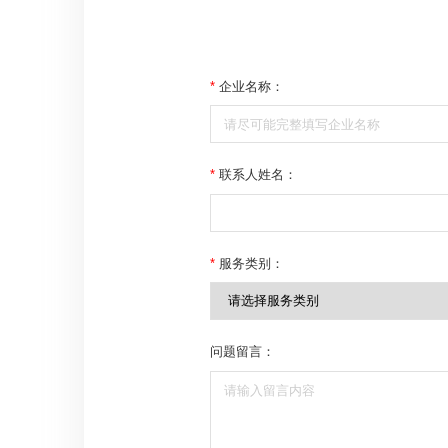
*
企业名称：
*
联系人姓名：
*
服务类别：
问题留言：