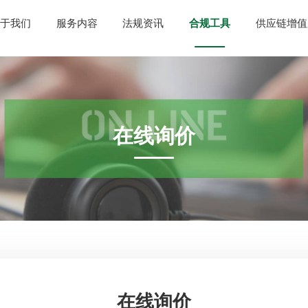
于我们
服务内容
法规资讯
合规工具
供应链增值
在线询价
在线询价