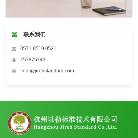
联系我们
0571-8519 0521
157875742
infor@jirehstandard.com