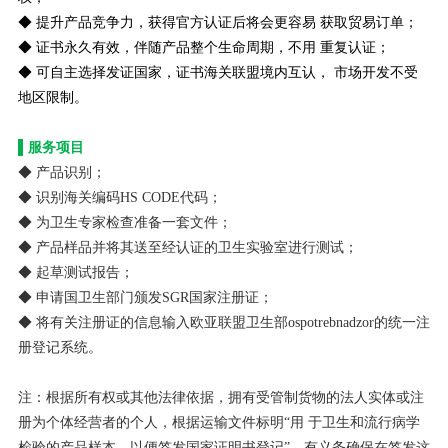
◆
提升产品竞争力，获得官方认证后将会更容易 获取贸易订单；
◆
证书永久有效，伴随产品整个生命周期，不用 重复认证；
◆
可自主选择发证国家，证书海关联盟境内互认， 市场开发不受
地区限制。
▌服务项目
◆ 产品识别；
◆
识别海关编码HS CODE代码；
◆
为卫生专家检查准备一套文件；
◆
产品样品并将其送至经认证的卫生实验室进行测试；
◆
起草测试报告；
◆
申请国卫生部门颁发SGR国家注册证；
◆
将有关注册证的信息输入欧亚联盟卫生部ospotrebnadzor的统一注
册登记系统。
注：根据所有权或其他法律依据，拥有受管制货物的法人实体或注
册为个体经营者的个人，根据运输文件标明“用 于卫生和流行病学
检验的产品样本，以便签发国家证明书登记”，有义务确保在签发这